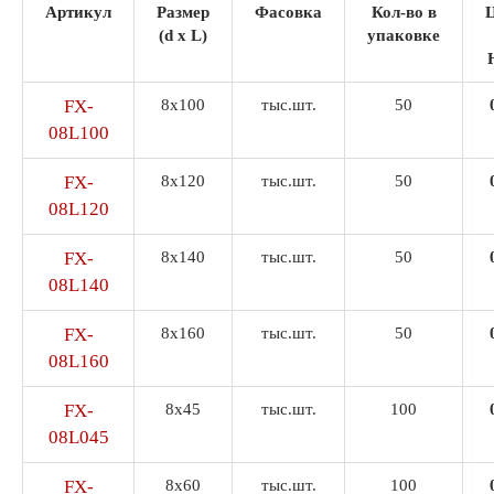
Артикул
Размер
Фасовка
Кол-во в
(d x L)
упаковке
FX-
8х100
тыс.шт.
50
08L100
FX-
8х120
тыс.шт.
50
08L120
FX-
8х140
тыс.шт.
50
08L140
FX-
8х160
тыс.шт.
50
08L160
FX-
8х45
тыс.шт.
100
08L045
FX-
8х60
тыс.шт.
100