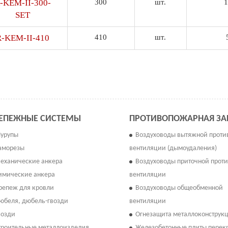
-KEM-II-300-
300
шт.
1
SET
R-KEM-II-410
410
шт.
ЕПЕЖНЫЕ СИСТЕМЫ
ПРОТИВОПОЖАРНАЯ З
урупы
Воздуховоды вытяжной прот
аморезы
вентиляции (дымоудаления)
еханические анкера
Воздуховоды приточной прот
имические анкера
вентиляции
репеж для кровли
Воздуховоды общеобменной
юбеля, дюбель-гвозди
вентиляции
возди
Огнезащита металлоконструк
троительные металлоизделия
Железобетонные плиты перек