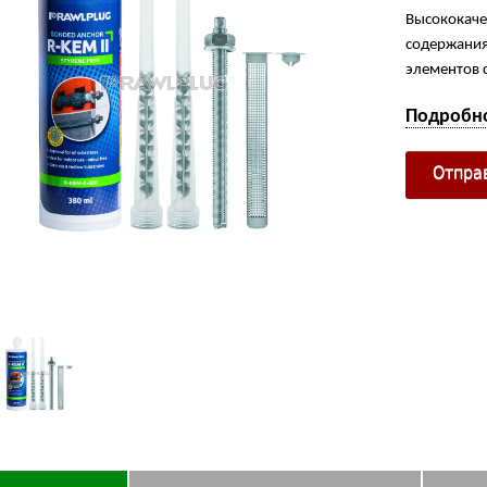
Высококаче
содержания
элементов с
Подробн
Отпра