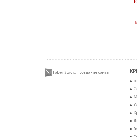
R
КР
Faber Studio - создание сайта
Ш
С
М
Х
К
Д
Г
С