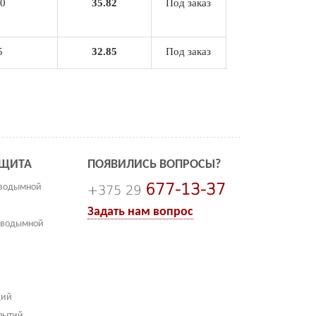
0
35.82
Под заказ
5
32.85
Под заказ
АЩИТА
ПОЯВИЛИСЬ ВОПРОСЫ?
677-13-37
иводымной
+375 29
Задать нам вопрос
иводымной
ций
рытий