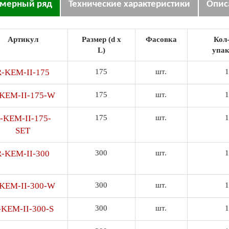
змерный ряд
Технические характеристики
Опис
Артикул
Размер (d x
Фасовка
Кол-
L)
упак
R-KEM-II-175
175
шт.
1
KEM-II-175-W
175
шт.
1
-KEM-II-175-
175
шт.
1
SET
R-KEM-II-300
300
шт.
1
KEM-II-300-W
300
шт.
1
-KEM-II-300-S
300
шт.
1